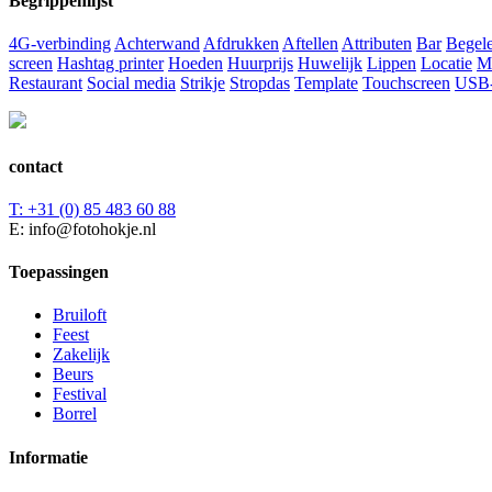
Begrippenlijst
4G-verbinding
Achterwand
Afdrukken
Aftellen
Attributen
Bar
Begele
screen
Hashtag printer
Hoeden
Huurprijs
Huwelijk
Lippen
Locatie
M
Restaurant
Social media
Strikje
Stropdas
Template
Touchscreen
USB-
contact
T: +31 (0) 85 483 60 88
E: info@fotohokje.nl
Toepassingen
Bruiloft
Feest
Zakelijk
Beurs
Festival
Borrel
Informatie