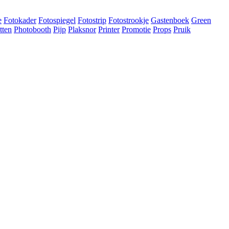
e
Fotokader
Fotospiegel
Fotostrip
Fotostrookje
Gastenboek
Green
tten
Photobooth
Pijp
Plaksnor
Printer
Promotie
Props
Pruik