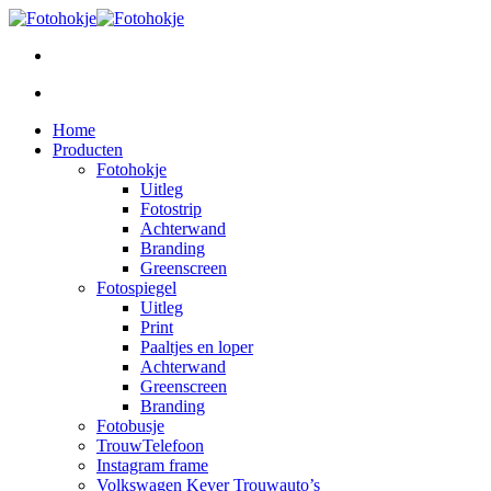
Home
Producten
Fotohokje
Uitleg
Fotostrip
Achterwand
Branding
Greenscreen
Fotospiegel
Uitleg
Print
Paaltjes en loper
Achterwand
Greenscreen
Branding
Fotobusje
TrouwTelefoon
Instagram frame
Volkswagen Kever Trouwauto’s